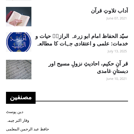
آداب تلاوتِ قرآن
June 07, 2021
سیّد الحفاظ امام ابو زرعہ الرازیؒ حیات و
خدمات: علمی و اعتقادی جہات کا مطالعہ
July 13, 2025
قر آنِ حکیم، احادیثِ نزولِ مسیح اور
دبستانِ غامدی
June 10, 2021
مصنفین
دین پوسٹ
وقار اکبر چیمہ
حافظ عبد الرحمن المعلمی