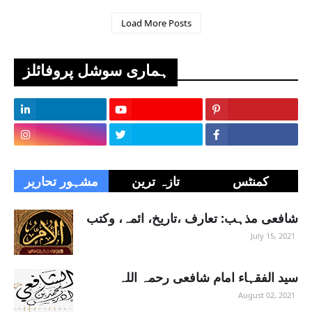
Load More Posts
ہماری سوشل پروفائلز
کمنٹس
تازہ ترین
مشہور تحاریر
شافعی مذہب: تعارف ،تاریخ، ائمہ، وکتب
July 15, 2021
سید الفقہاء امام شافعی رحمہ اللہ
August 02, 2021