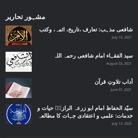
مشہور تحاریر
شافعی مذہب: تعارف ،تاریخ، ائمہ، وکتب
July 15, 2021
سید الفقہاء امام شافعی رحمہ اللہ
August 02, 2021
آداب تلاوتِ قرآن
June 07, 2021
سیّد الحفاظ امام ابو زرعہ الرازیؒ حیات و
خدمات: علمی و اعتقادی جہات کا مطالعہ
July 13, 2025